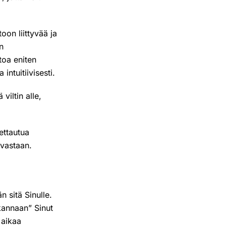
oon liittyvää ja
n
toa eniten
intuitiivisesti.
viltin alle,
ettautua
 vastaan.
n sitä Sinulle.
Skannaan” Sinut
 aikaa