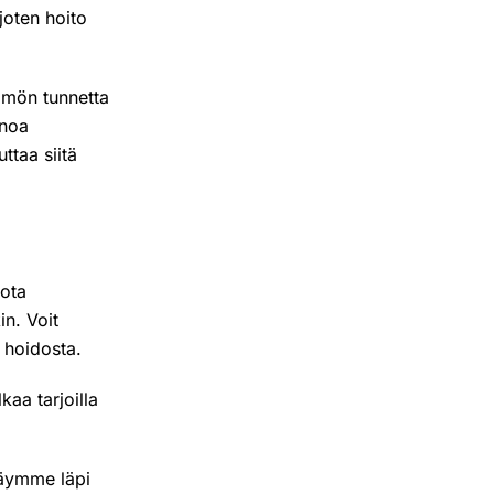
 joten hoito
mmön tunnetta
inoa
ttaa siitä
 ota
n. Voit
 hoidosta.
kaa tarjoilla
käymme läpi