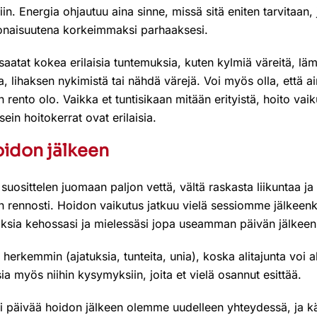
tiin. Energia ohjautuu aina sinne, missä sitä eniten tarvitaan,
konaisuutena korkeimmaksi parhaaksesi.
aatat kokea erilaisia tuntemuksia, kuten kylmiä väreitä, lä
a, lihaksen nykimistä tai nähdä värejä. Voi myös olla, että a
rento olo. Vaikka et tuntisikaan mitään erityistä, hoito vaiku
sein hoitokerrat ovat erilaisia.
idon jälkeen
suosittelen juomaan paljon vettä, vältä raskasta liikuntaa ja
rennosti. Hoidon vaikutus jatkuu vielä sessiomme jälkeenki
sia kehossasi ja mielessäsi jopa useamman päivän jälkeen
 herkemmin (ajatuksia, tunteita, unia), koska alitajunta voi al
ia myös niihin kysymyksiin, joita et vielä osannut esittää.
ri päivää hoidon jälkeen olemme uudelleen yhteydessä, ja 