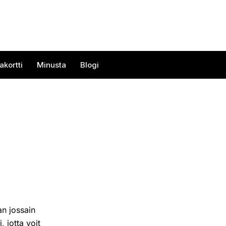
akortti
Minusta
Blogi
an jossain
, jotta voit