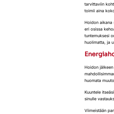
tarvittaviin koh
toimii aina ko
Hoidon aikana s
eri osissa keho
tuntemuksesi on 
huolimatta, ja u
Energiaho
Hoidon jälkeen 
mahdollisimman 
huomata muutok
Kuuntele itseäsi
sinulle vastauks
Viimeistään pa