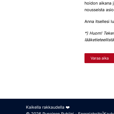
hoidon aikana j
nousseista asio
Anna itsellesi 
*) Huom! Tekem
lääketieteellist
Varaa aika
Kaikella rakkaudella ❤️
© 2026 Punainen Rubiini - Energiahoito|Kauk