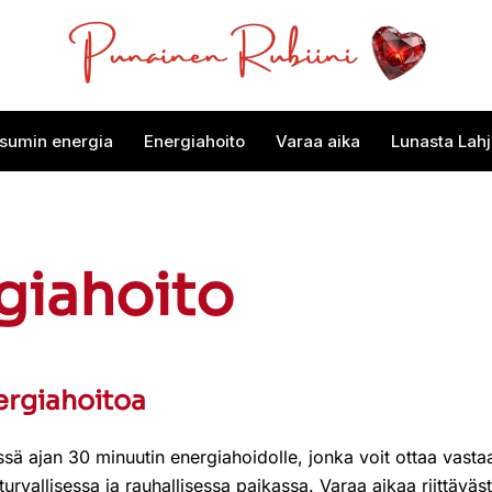
sumin energia
Energiahoito
Varaa aika
Lunasta Lahj
giahoito
ergiahoitoa
 ajan 30 minuutin energiahoidolle, jonka voit ottaa vasta
 turvallisessa ja rauhallisessa paikassa. Varaa aikaa riittävästi