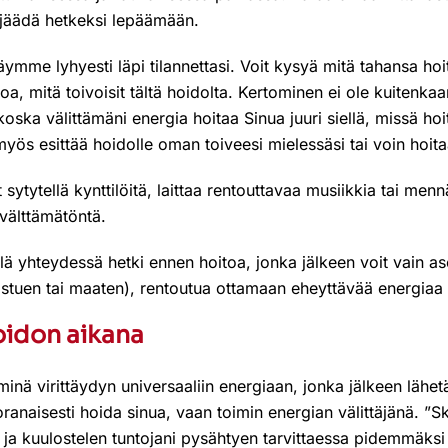
 jäädä hetkeksi lepäämään.
ymme lyhyesti läpi tilannettasi. Voit kysyä mitä tahansa hoit
oa, mitä toivoisit tältä hoidolta. Kertominen ei ole kuitenkaa
koska välittämäni energia hoitaa Sinua juuri siellä, missä hoi
myös esittää hoidolle oman toiveesi mielessäsi tai voin hoitaa 
 sytytellä kynttilöitä, laittaa rentouttavaa musiikkia tai mennä 
 välttämätöntä.
lä yhteydessä hetki ennen hoitoa, jonka jälkeen voit vain as
istuen tai maaten), rentoutua ottamaan eheyttävää energiaa
oidon aikana
inä virittäydyn universaaliin energiaan, jonka jälkeen lähetä
oranaisesti hoida sinua, vaan toimin energian välittäjänä. ”
, ja kuulostelen tuntojani pysähtyen tarvittaessa pidemmäksi