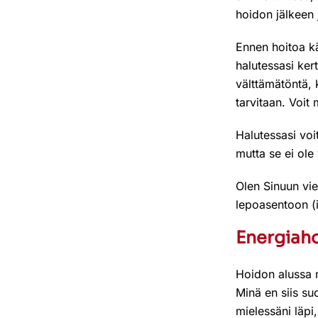
hoidon jälkeen
Ennen hoitoa kä
halutessasi kert
välttämätöntä, 
tarvitaan. Voit 
Halutessasi voit
mutta se ei ole
Olen Sinuun vie
lepoasentoon (
Energiah
Hoidon alussa m
Minä en siis su
mielessäni läpi