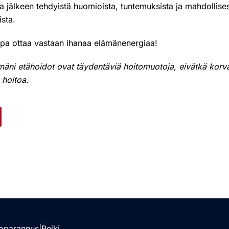
a jälkeen tehdyistä huomioista, tuntemuksista ja mahdollises
ista.
lupa ottaa vastaan ihanaa elämänenergiaa!
äni etähoidot ovat täydentäviä hoitomuotoja, eivätkä korv
ä hoitoa.
oparannus|Reiki